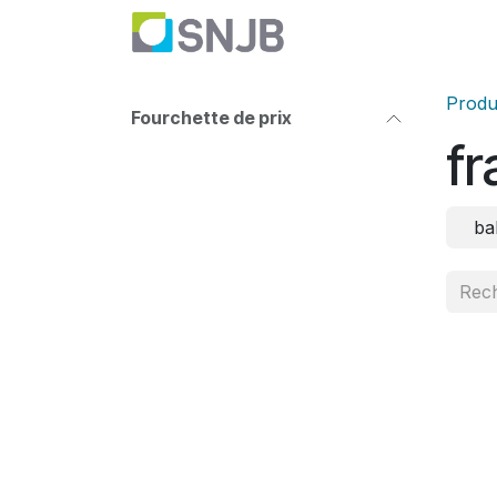
Se rendre au contenu
Nettoyage
Haute P
Produ
Fourchette de prix
fr
ba