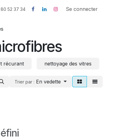
us
Contactez-nous
l'histoire de SNJB
Se connecter
 80 52 37 34
es
microfibres
t récurant
nettoyage des vitres
manches et
En vedette
Trier par :
éfini