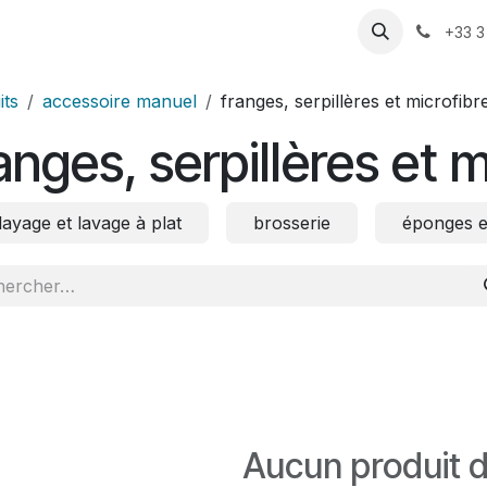
ression
Pompage
Motorisation
Actualités
Rendez-vo
+33 3
its
accessoire manuel
franges, serpillères et microfibr
anges, serpillères et 
layage et lavage à plat
brosserie
éponges e
Aucun produit d