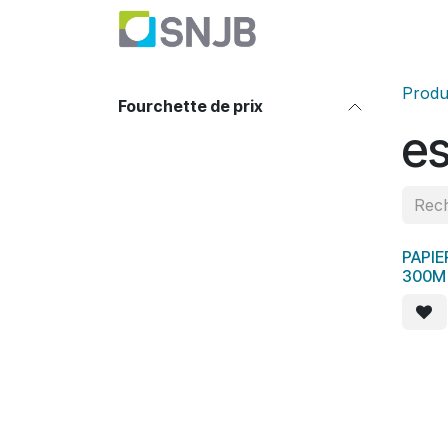
Se rendre au contenu
Nettoyage
Haute P
Produ
Fourchette de prix
es
PAPIE
300M (