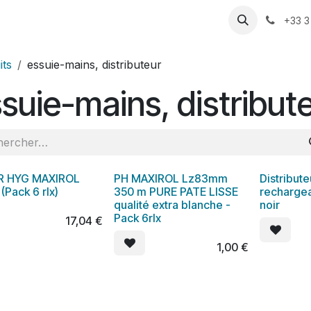
ression
Pompage
Motorisation
Actualités
Rendez-vo
+33 3
its
essuie-mains, distributeur
suie-mains, distribut
R HYG MAXIROL
PH MAXIROL Lz83mm
Distribut
Pack 6 rlx)
350 m PURE PATE LISSE
rechargea
qualité extra blanche -
noir
Pack 6rlx
17,04
€
1,00
€