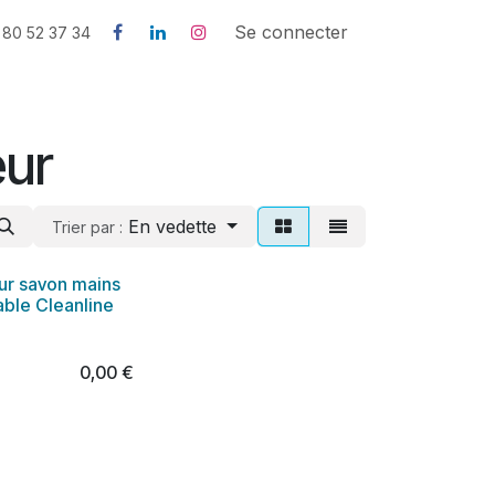
us
Contactez-nous
l'histoire de SNJB
Se connecter
 80 52 37 34
eur
En vedette
Trier par :
eur savon mains
ble Cleanline
0,00
€