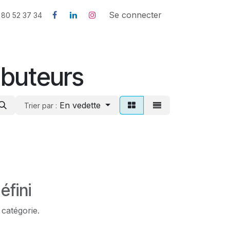
us
Contactez-nous
l'histoire de SNJB
Se connecter
 80 52 37 34
ibuteurs
En vedette
Trier par :
éfini
 catégorie.