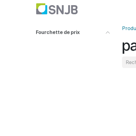
Se rendre au contenu
Nettoyage
Haute P
Produ
Fourchette de prix
pa