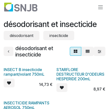
Se rendre au contenu
désodorisant et insecticide
désodorisant
insecticide
désodorisant et
insecticide
INSECT B insecticide
STARFLORE
rampant/volant 750mL
DESTRUCTEUR D'ODEURS
HESPERIDE 200mL
14,73
€
8,97
€
INSECTICIDE RAMPANTS
AEROSOL 750mL