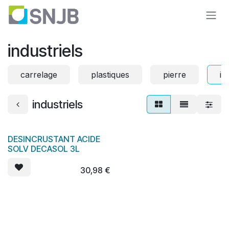
Se rendre au contenu
industriels
carrelage
plastiques
pierre
in
industriels
DESINCRUSTANT ACIDE
SOLV DECASOL 3L
30,98
€