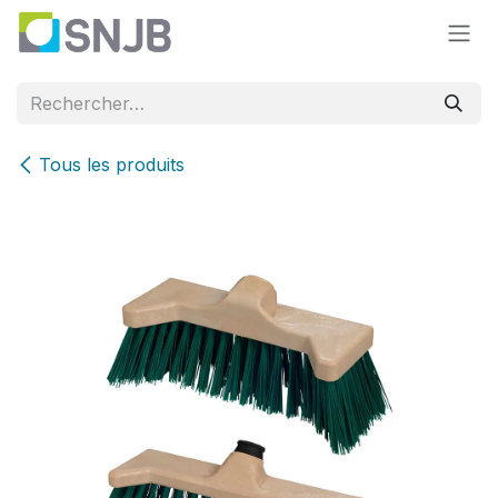
Se rendre au contenu
Tous les produits