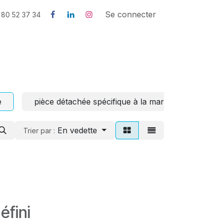
us
Contactez-nous
l'histoire de SNJB
Se connecter
 80 52 37 34
e
pièce détachée spécifique à la marque
En vedette
Trier par :
éfini