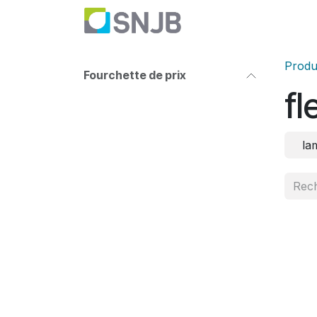
Se rendre au contenu
Nettoyage
Haute P
Produ
Fourchette de prix
fl
la