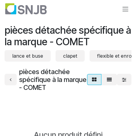
Se rendre au contenu
pièces détachée spécifique à
la marque - COMET
lance et buse
clapet
flexible et enrou
pièces détachée
spécifique à la marque
- COMET
Aucun produit défini